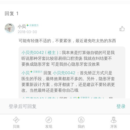
回复
1
小贝
2018-03-30
可能有轻微不适的，不要紧张，最近避免吃太热的东西
:
小贝壳0042
( 楼主 )
我本来是打算做自锁的可是我
听说那种牙套比较容易得口腔溃疡 我就在纠结要不
要换成隐形牙套 可是我担心隐形牙套没效果
小贝
回复
小贝壳0042
:
首先矫正方式只是
医生的手段，最终效果都差不多的。另外，隐形牙套
要重新设计方案，你牙都拔了，还是建议不要轻易更
改。当然最终还是要看你自己哦
小贝壳0042
( 楼主 )
回复
小贝
( 楼主 )
:
我
只拔了一颗 可以改吗 一共拔三颗
登录后可回复
登录
小贝
回复
小贝壳0042
:
要跟医生商量可行
性
贝致
发现
我的
牙医