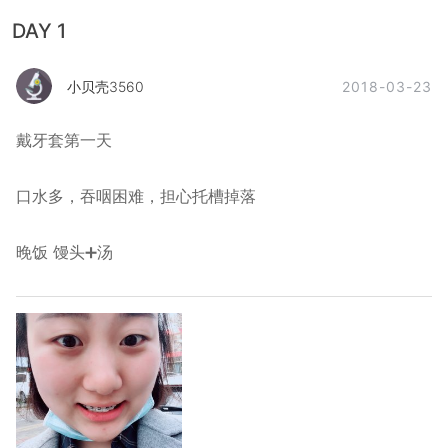
DAY 1
2018-03-23
小贝壳3560
戴牙套第一天
口水多，吞咽困难，担心托槽掉落
晚饭 馒头➕汤