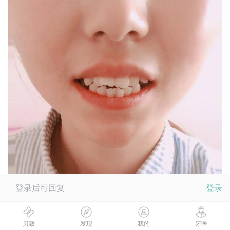
登录后可回复
登录
贝致
发现
我的
牙医