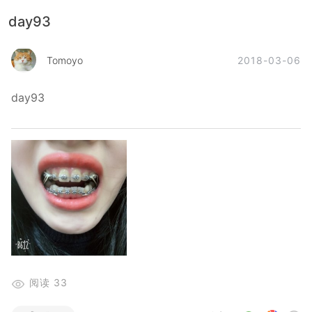
day93
2018-03-06
Tomoyo
day93
阅读
33