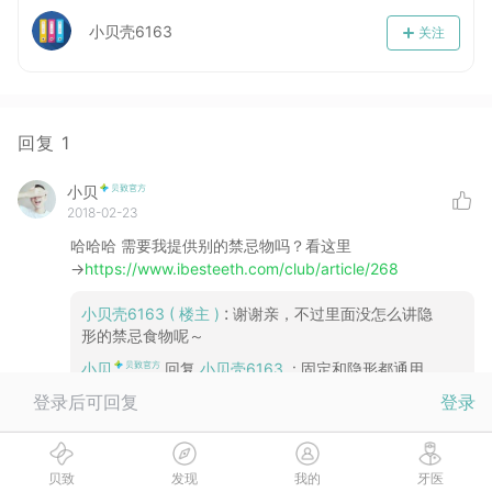
小贝壳6163
关注
回复
1
小贝
2018-02-23
哈哈哈 需要我提供别的禁忌物吗？看这里
→
https://www.ibesteeth.com/club/article/268
:
小贝壳6163
( 楼主 )
谢谢亲，不过里面没怎么讲隐
形的禁忌食物呢～
小贝
回复
小贝壳6163
:
固定和隐形都通用
哦，冰块、硬骨头、容易染色的食物等等，这些都是
登录后可回复
登录
哦
贝致
发现
没有更多啦
我的
牙医