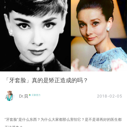
「牙套脸」真的是矫正造成的吗？
2018-02-05
Dr.贝
“牙套脸”是什么东西？
为什么大家都那么害怕它？是不是请再好的医生都