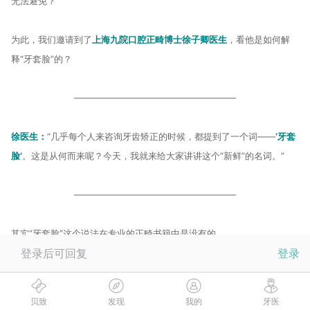
无法避免？
为此，我们邀请到了
上海九院口腔正畸博士徐子卿医生
，看他是如何解
释“牙套脸”的？
——————————————————
徐医生：
“几乎每个人来咨询牙齿矫正的时候，都提到了一个词——
‘牙套
脸’
。这是从何而来呢？今天，我就来给大家讲讲这个“新鲜”的名词。”
——————————————————
其实“牙套脸”这个说法在专业的正畸书籍中是没有的。
登录后可回复
登录
简单来讲，
“牙套脸”就是对比矫正前后，面部出现了颧骨突出，脸颊凹陷
的现象。
贝致
发现
我的
牙医