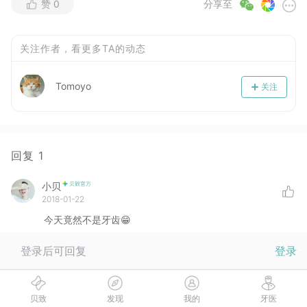
赞
0
分享至
关注作者，看更多TA的动态
Tomoyo
关注
回复
1
小贝
2018-01-22
今天竟然不是牙齿😁
:
Tomoyo
( 楼主 )
这个很好玩
登录后可回复
登录
小贝
回复
Tomoyo
:
被安利了
贝致
发现
我的
牙医