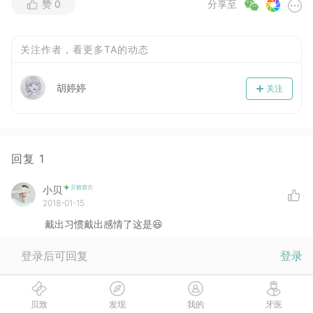
赞
0
分享至
关注作者，看更多TA的动态
胡婷婷
关注
回复
1
小贝
2018-01-15
戴出习惯戴出感情了这是😆
登录后可回复
登录
没有更多啦
贝致
发现
我的
牙医