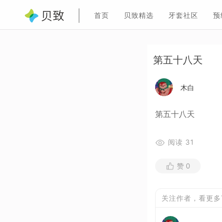
首页
贝致精选
牙套社区
预
第五十八天
木白
第五十八天
阅读
31
赞
0
关注作者，看更多