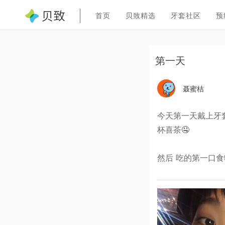
首页
贝致精选
牙套社区
预
第一天
聂蜜桔
今天第一天戴上牙
杯喜茶🤤
然后 吃的第一口食