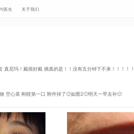
约医生
关于我们
套 真尼玛！戴很好戴 摘真的是！！没有五分钟下不来！！！！！
物 空心菜 刚咬第一口 附件掉了🙂如图2🙂明天一早去补🙂