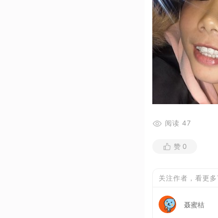
阅读
47
赞
0
关注作者，看更多
聂蜜桔