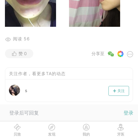
阅读
56
赞
0
分享至
关注作者，看更多TA的动态
s
关注
登录后可回复
登录
回复
1
贝致
发现
我的
牙医
大兔娃娃