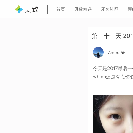
首页
贝致精选
牙套社区
预
第三十三天 20
Amber💎
今天是2017最
which还是有点