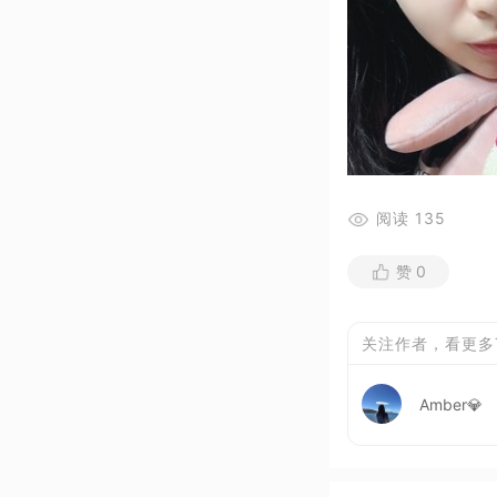
阅读
135
赞
0
关注作者，看更多
Amber💎