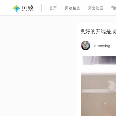
首页
贝致精选
牙套社区
预
良好的开端是成功的0.
dramying