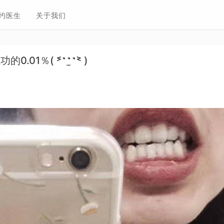
约医生
关于我们
01％( ˃᷄˶˶̫˶˂᷅ )