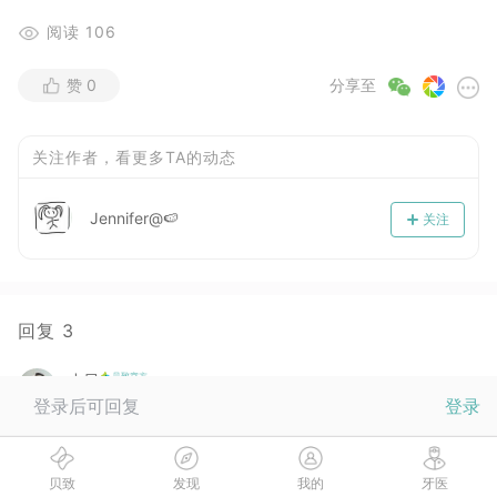
阅读
106
赞
0
分享至
关注作者，看更多TA的动态
Jennifer@🍉
关注
回复
3
小贝
2017-12-13
登录后可回复
登录
不要着急哟，养成好的口腔习惯，好好戴牙套，谨遵医嘱那
就ok啦，其他的交给时间吧
贝致
发现
我的
牙医