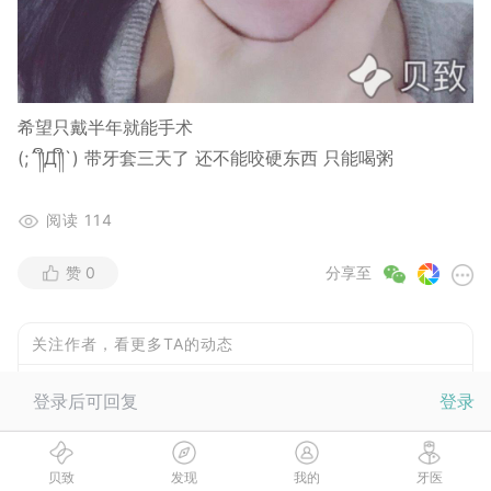
希望只戴半年就能手术
(;´༎ຶД༎ຶ`) 带牙套三天了 还不能咬硬东西 只能喝粥
阅读
114
赞
0
分享至
关注作者，看更多TA的动态
登录后可回复
登录
浪漫
关注
贝致
发现
我的
牙医